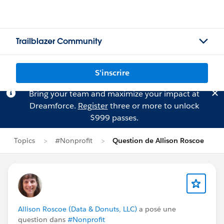
Trailblazer Community
S'inscrire
Bring your team and maximize your impact at
Dreamforce.
Register
three or more to unlock
$999 passes.
Topics
#Nonprofit
Question de Allison Roscoe
Allison Roscoe (Data & Donuts, LLC)
a posé une
question dans
#Nonprofit