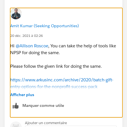
Amit Kumar (Seeking Opportunities)
20 déc. 2021 à 02:26
Hi
@Allison Roscoe
, You can take the help of tools like
NPSP for doing the same.
Please follow the given link for doing the same.
https://www.arkusinc.com/archive/2020/batch-gift-
entry-options-for-the-nonprofit-success-pack
Afficher plus
I hope this will resolve your issue.
Marquer comme utile
Thanks
Ajouter un commentaire