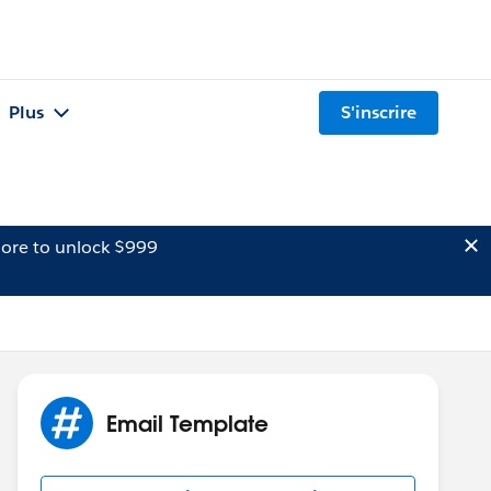
Plus
S'inscrire
ore to unlock $999
Email Template