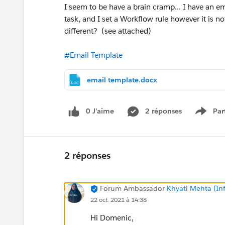
I seem to be have a brain cramp... I have an e
task, and I set a Workflow rule however it is n
different? (see attached)
#Email Template
email template.docx
0 J’aime
2 réponses
Par
Show 
2 réponses
Forum Ambassador
Khyati Mehta (Infi
22 oct. 2021 à 14:38
Hi Domenic,