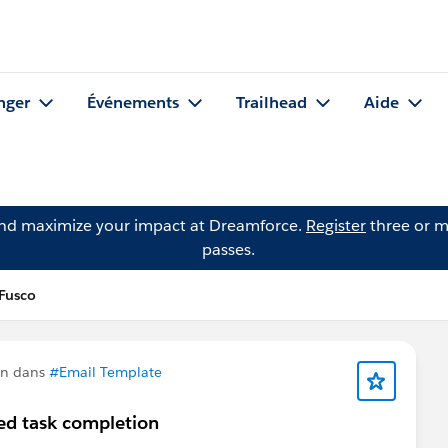
nger
Événements
Trailhead
Aide
and maximize your impact at Dreamforce.
Register
three or m
passes.
Fusco
on dans
#Email Template
ted task completion