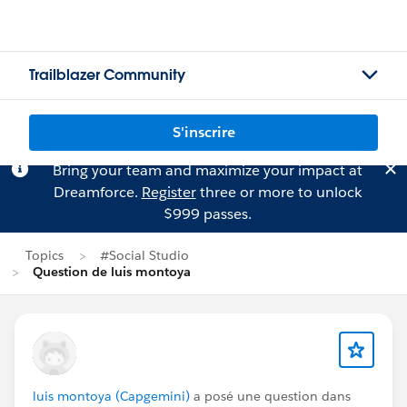
Trailblazer Community
S'inscrire
Bring your team and maximize your impact at
Dreamforce.
Register
three or more to unlock
$999 passes.
Topics
#Social Studio
Question de luis montoya
luis montoya (Capgemini)
a posé une question dans