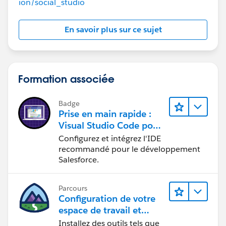
ion/social_studio
En savoir plus sur ce sujet
Formation associée
Badge
Prise en main rapide :
Visual Studio Code pour
le développement
Configurez et intégrez l'IDE
Salesforce
recommandé pour le développement
Salesforce.
Parcours
Configuration de votre
espace de travail et
installation d’outils de
Installez des outils tels que