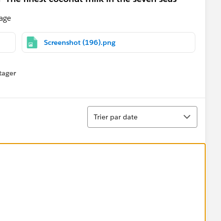
sage
Screenshot (196).png
tager
menu
Tri
Trier par date