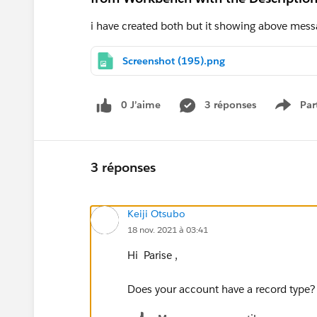
i have created both but it showing above mes
Screenshot (195).png
0 J’aime
3 réponses
Par
Show 
3 réponses
Keiji Otsubo
18 nov. 2021 à 03:41
Hi Parise ,
Does your account have a record type?