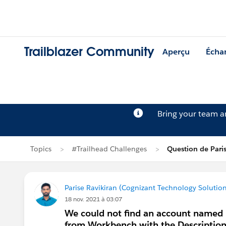
Trailblazer Community
Aperçu
Écha
Bring your team 
Topics
#Trailhead Challenges
Question de Paris
Parise Ravikiran (Cognizant Technology Solution
18 nov. 2021 à 03:07
We could not find an account named
from Workbench with the Description 