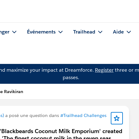
nger
Événements
Trailhead
Aide
and maximize your impact at Dreamforce.
Register
three or m
passes.
e Ravikiran
s)
a posé une question dans
#Trailhead Challenges
 'Blackbeards Coconut Milk Emporium' created
'The finest coconut milk in the seven seas