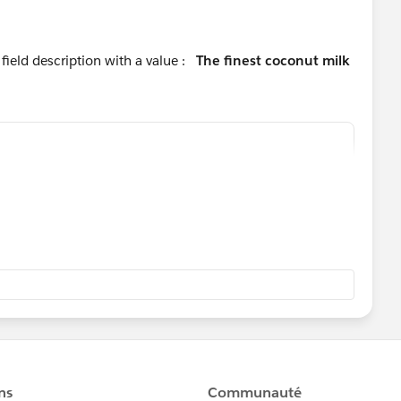
rdtype"
 module",
field description with a value :
The finest coconut milk
railhead module"
e ",
coconut milk in the seven seas."
ue