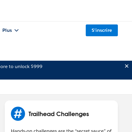
Plus
S'inscrire
ore to unlock $999
Trailhead Challenges
Hands-on challenges are the “secret sauce” of