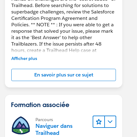
Trailhead. Before searching for solutions to
superbadge challenges, review the Salesforce
Certification Program Agreement and
Policies. ** NOTE ** : If you were able to get a
response that solved your issue, please mark
it as the 'Best Answer' to help other
Trailblazers. If the issue persists after 48
hours, create a Trailhead Help case at
https://help.salesforce.com/s/support
for
Afficher plus
further assistance.
En savoir plus sur ce sujet
Formation associée
Parcours
Naviguer dans
Trailhead