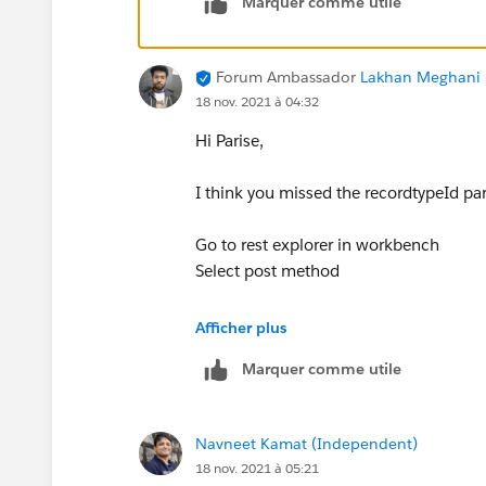
Marquer comme utile
Forum Ambassador
Lakhan Meghani 
18 nov. 2021 à 04:32
Hi Parise,
I think you missed the recordtypeId p
Go to rest explorer in workbench
Select post method
Execute this-
Afficher plus
Marquer comme utile
/services/data/v52.0/sobject
Navneet Kamat (Independent)
Try this as a request body if it works-
18 nov. 2021 à 05:21