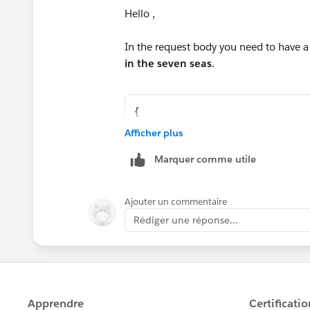
{
Hello ,
"recordtypeId" : "ID of reco
"name": "name from trailhead
In the request body you need to have a 
"description" : "name from t
in the seven seas
.
}
{
"name": "as per the challeng
Afficher plus
"description" : "The finest 
Marquer comme utile
}
Ajouter un commentaire
Use workbench to update the field val
Rédiger une réponse...
Thanks
Navneet