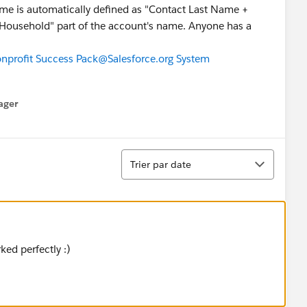
me is automatically defined as "Contact Last Name +
 "Household" part of the account's name. Anyone has a
profit Success Pack
@Salesforce.org System
ager
enu
Tri
Trier par date
ked perfectly :)