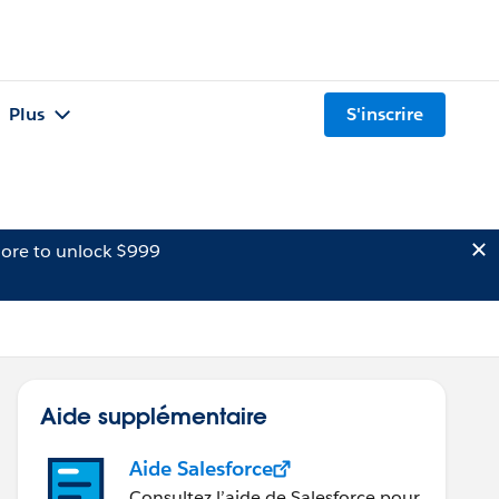
Plus
S'inscrire
ore to unlock $999
Aide supplémentaire
Aide Salesforce
Consultez l’aide de Salesforce pour