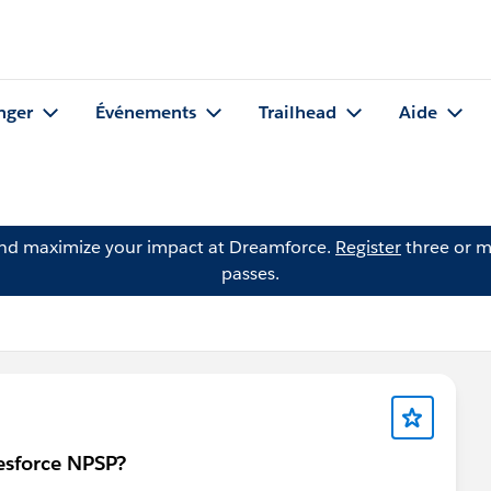
nger
Événements
Trailhead
Aide
and maximize your impact at Dreamforce.
Register
three or m
passes.
lesforce NPSP?