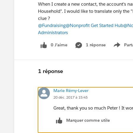
When I create a new contact, the account's na
Household". I would like to translate only the
clue ?
@Fundraising
@Nonprofit Get Started Hub
@Non
Administrators
0 J’aime
1 réponse
Part
Show m
1 réponse
Marie Rémy-Lever
20 déc. 2017 à 15:45
Great, thank you so much Peter ! It wor
Marquer comme utile