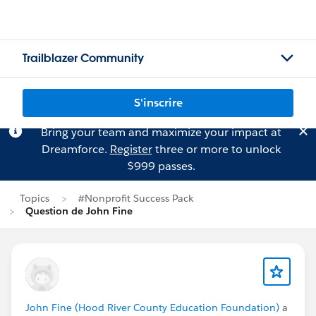
Trailblazer Community
S'inscrire
Bring your team and maximize your impact at
Dreamforce.
Register
three or more to unlock
$999 passes.
Topics
#Nonprofit Success Pack
Question de John Fine
John Fine (Hood River County Education Foundation)
a