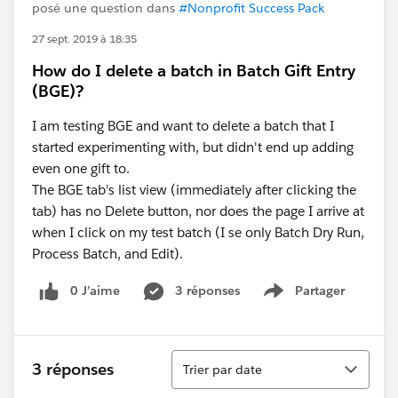
posé une question dans
#Nonprofit Success Pack
27 sept. 2019 à 18:35
How do I delete a batch in Batch Gift Entry
(BGE)?
I am testing BGE and want to delete a batch that I
started experimenting with, but didn't end up adding
even one gift to.
The BGE tab's list view (immediately after clicking the
tab) has no Delete button, nor does the page I arrive at
when I click on my test batch (I se only Batch Dry Run,
Process Batch, and Edit).
0 J’aime
3 réponses
Partager
Show menu
Tri
3 réponses
Trier par date