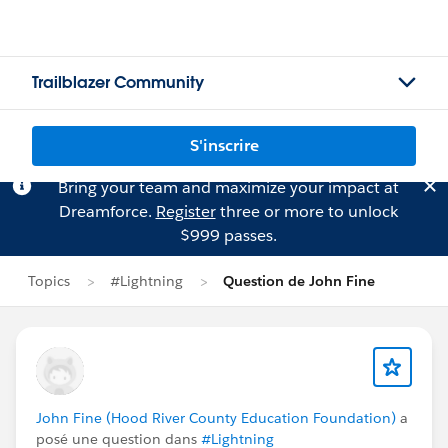
Trailblazer Community
S'inscrire
Bring your team and maximize your impact at
Dreamforce.
Register
three or more to unlock
$999 passes.
Topics
#Lightning
Question de John Fine
John Fine (Hood River County Education Foundation)
a
posé une question dans
#Lightning