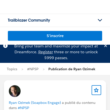
Trailblazer Community
S'inscrire
Bring your team and maximize your impact at
Dreamforce.
Register
three or more to unlock
$999 passes.
Topics
#NPSP
Publication de Ryan Ozimek
Ryan Ozimek (Soapbox Engage)
a publié du contenu
dans
#NPSP