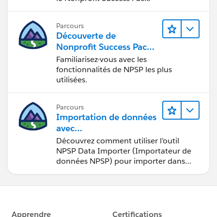
Parcours
Découverte de
Nonprofit Success Pack
(NPSP)
Familiarisez-vous avec les
fonctionnalités de NPSP les plus
utilisées.
Parcours
Importation de données
avec
Nonprofit Success Pack
Découvrez comment utiliser l’outil
(NPSP)
NPSP Data Importer (Importateur de
données NPSP) pour importer dans
Salesforce des données issues de
sources externes.