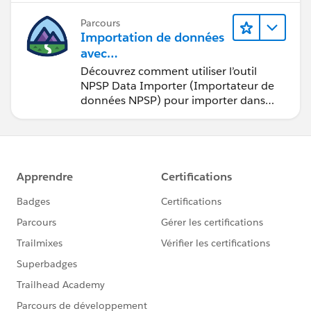
Parcours
Importation de données
avec
Nonprofit Success Pack
Découvrez comment utiliser l’outil
(NPSP)
NPSP Data Importer (Importateur de
données NPSP) pour importer dans
Salesforce des données issues de
sources externes.