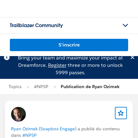
Trailblazer Community
S'inscrire
Bring your team and maximize your impact at
Dreamforce.
Register
three or more to unlock
$999 passes.
Topics
#NPSP
Publication de Ryan Ozimek
Ryan Ozimek (Soapbox Engage)
a publié du contenu
dans
#NPSP