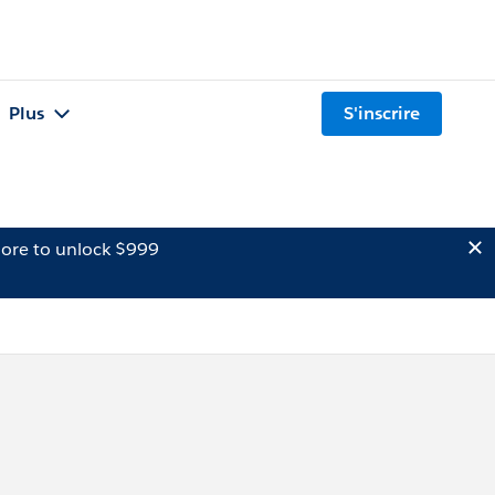
Plus
S'inscrire
ore to unlock $999