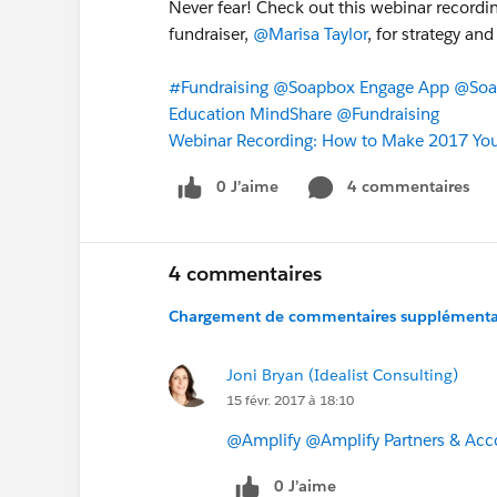
Never fear! Check out this webinar recordi
fundraiser,
@Marisa Taylor
, for strategy an
#Fundraising
@Soapbox Engage App
@Soap
Education MindShare
@Fundraising
Webinar Recording: How to Make 2017 Your
0 J’aime
4 commentaires
4 commentaires
Chargement de commentaires supplémentair
Joni Bryan (Idealist Consulting)
15 févr. 2017 à 18:10
@Amplify
@Amplify Partners & Acc
0 J’aime