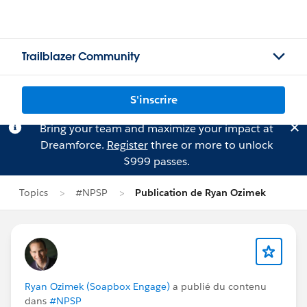
Trailblazer Community
S'inscrire
Bring your team and maximize your impact at
Dreamforce.
Register
three or more to unlock
$999 passes.
Topics
#NPSP
Publication de Ryan Ozimek
Ryan Ozimek (Soapbox Engage)
a publié du contenu
dans
#NPSP