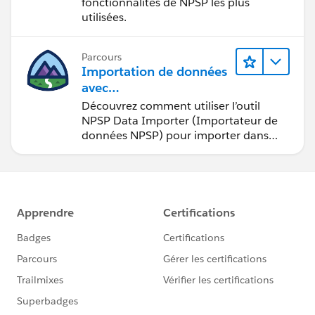
fonctionnalités de NPSP les plus
utilisées.
Parcours
Importation de données
avec
Nonprofit Success Pack
Découvrez comment utiliser l’outil
(NPSP)
NPSP Data Importer (Importateur de
données NPSP) pour importer dans
Salesforce des données issues de
sources externes.