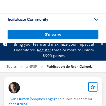
Trailblazer Community
S'inscrire
Bring your team and maximize your impact at
Dreamforce.
Register
three or more to unlock
$999 passes.
Topics
#NPSP
Publication de Ryan Ozimek
Ryan Ozimek (Soapbox Engage)
a publié du contenu
dans
#NPSP