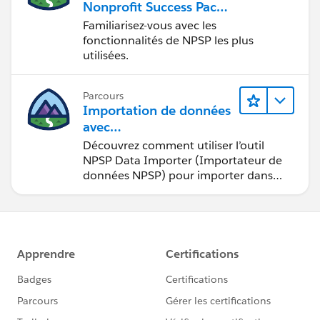
Nonprofit Success Pack
(NPSP)
Familiarisez-vous avec les
fonctionnalités de NPSP les plus
utilisées.
Parcours
Importation de données
avec
Nonprofit Success Pack
Découvrez comment utiliser l’outil
(NPSP)
NPSP Data Importer (Importateur de
données NPSP) pour importer dans
Salesforce des données issues de
sources externes.