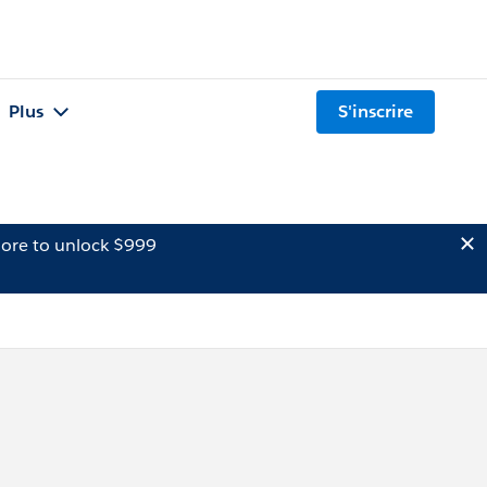
Plus
S'inscrire
ore to unlock $999