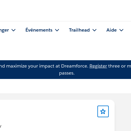
nger
Événements
Trailhead
Aide
and maximize your impact at Dreamforce.
Register
three or m
passes.
v