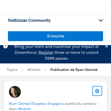
Trailblazer Community
S'inscrire
Bring your team and maximize your impact at
Dreamforce.
Register
three or more to unlock
$999 passes.
Topics
#Events
Publication de Ryan Ozimek
Ryan Ozimek (Soapbox Engage)
a publié du contenu
dans
#Events