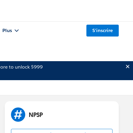
Plus
S'inscrire
ore to unlock $999
NPSP