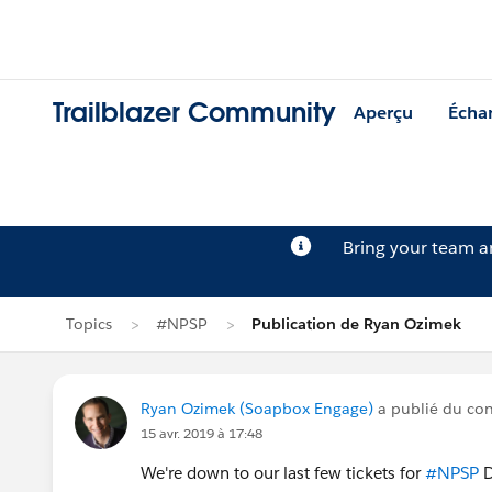
Trailblazer Community
Aperçu
Écha
Bring your team 
Topics
#NPSP
Publication de Ryan Ozimek
Ryan Ozimek (Soapbox Engage)
a publié du co
15 avr. 2019 à 17:48
We're down to our last few tickets for
#NPSP
D