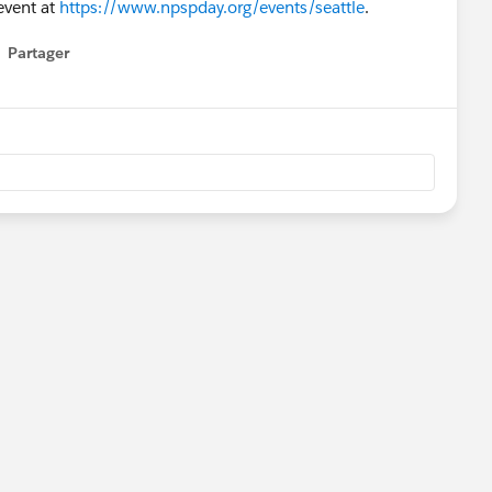
 event at
https://www.npspday.org/events/seattle
.
Partager
how menu