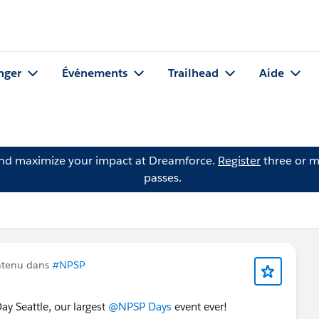
nger
Événements
Trailhead
Aide
and maximize your impact at Dreamforce.
Register
three or m
passes.
ntenu dans
#NPSP
ay​ Seattle, our largest
@NPSP Days
​ event ever!