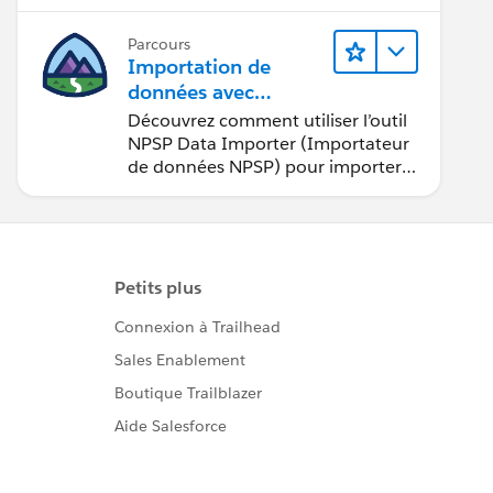
Parcours
Importation de
données avec
Nonprofit Success Pa
Découvrez comment utiliser l’outil
ck (NPSP)
NPSP Data Importer (Importateur
de données NPSP) pour importer
dans Salesforce des données issues
de sources externes.