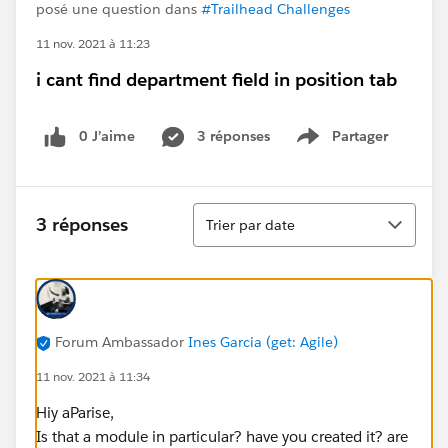
posé une question dans
#Trailhead Challenges
11 nov. 2021 à 11:23
i cant find department field in position tab
0 J’aime
3 réponses
Partager
Show menu
Tri
3 réponses
Trier par date
Forum Ambassador
Ines Garcia (get: Agile)
11 nov. 2021 à 11:34
Hiy aParise,
Is that a module in particular? have you created it? are