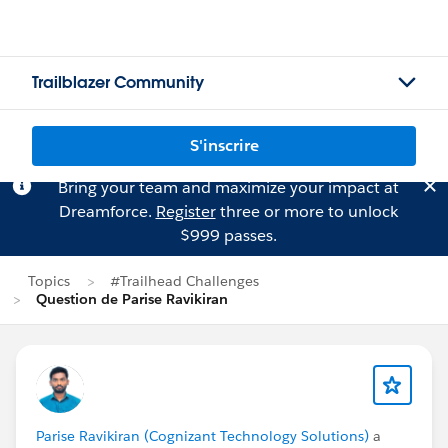
Trailblazer Community
S'inscrire
Bring your team and maximize your impact at
Dreamforce.
Register
three or more to unlock
$999 passes.
Topics
#Trailhead Challenges
Question de Parise Ravikiran
Parise Ravikiran (Cognizant Technology Solutions)
a