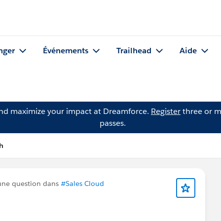
nger
Événements
Trailhead
Aide
and maximize your impact at Dreamforce.
Register
three or m
passes.
h
une question dans
#Sales Cloud