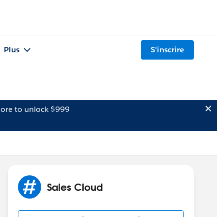
Plus
S'inscrire
ore to unlock $999
Sales Cloud