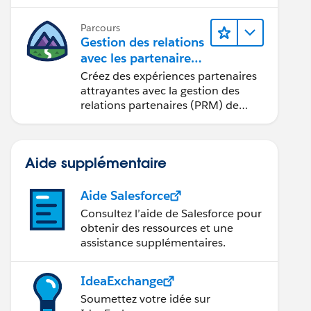
seulement quelques clics.
Parcours
Gestion des relations
avec les partenaires
à l’aide de
Créez des expériences partenaires
Sales Cloud PRM
attrayantes avec la gestion des
relations partenaires (PRM) de
Sales Cloud.
Aide supplémentaire
Aide Salesforce
Consultez l’aide de Salesforce pour
obtenir des ressources et une
assistance supplémentaires.
IdeaExchange
Soumettez votre idée sur