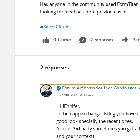
Has anyone in the community used FormTitan b
looking for feedback from previous users.
#Sales Cloud
0 J’aime
2 réponses
Par
Show 
2 réponses
Forum Ambassador
Ines Garcia (get: 
25 août 2021 à 11:46
Hi JEnnifer,
in their appexchange listing you have cu
good look specially the recent ones.
Also as 3rd party sometimes you get a fr
and your context)