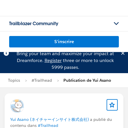
Trailblazer Community
S'inscrire
Bring your team and maximize your impact at
Dreamforce.
Register
three or more to unlock
$999 passes.
Topics
#Trailhead
Publication de Yui Asano
Yui Asano (ネイチャーインサイト株式会社)
a publié du
contenu dans
#Trailhead