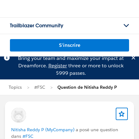
Trailblazer Community
S'inscrire
Bring your team and maximize your impact at
Dreamforce.
Register
three or more to unlock
$999 passes.
Topics
#FSC
Question de Nitisha Reddy P
Nitisha Reddy P (MyCompany)
a posé une question
dans
#FSC