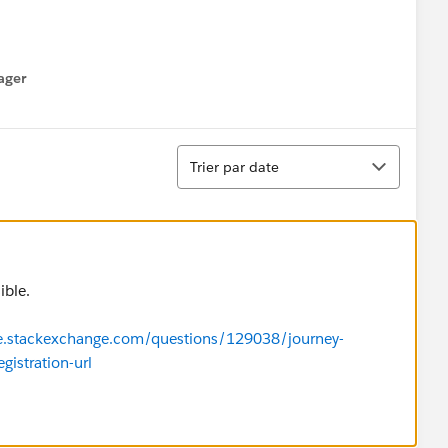
ager
enu
Tri
Trier par date
ible.
rce.stackexchange.com/questions/129038/journey-
istration-url