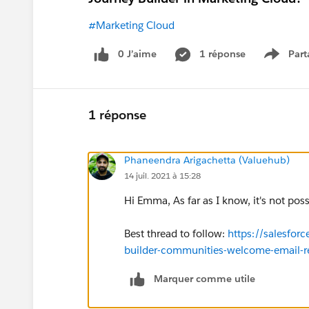
#Marketing Cloud
0 J’aime
1 réponse
Part
Show m
1 réponse
Phaneendra Arigachetta (Valuehub)
14 juil. 2021 à 15:28
Hi Emma, As far as I know, it's not poss
Best thread to follow:
https://salesfo
builder-communities-welcome-email-reg
Marquer comme utile