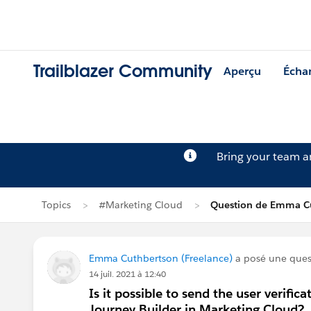
Trailblazer Community
Aperçu
Écha
Bring your team 
Topics
#Marketing Cloud
Question de Emma C
Emma Cuthbertson (Freelance)
a posé une que
14 juil. 2021 à 12:40
Is it possible to send the user veri
Journey Builder in Marketing Cloud?