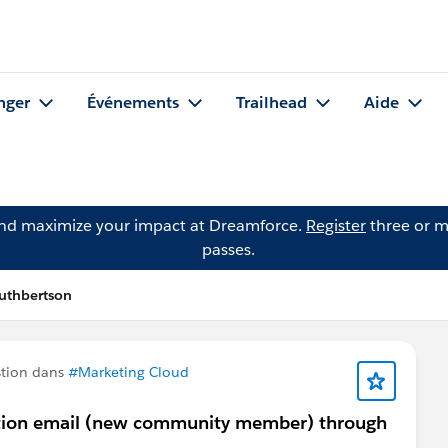
nger
Événements
Trailhead
Aide
and maximize your impact at Dreamforce.
Register
three or m
passes.
uthbertson
stion dans
#Marketing Cloud
fication email (new community member) through