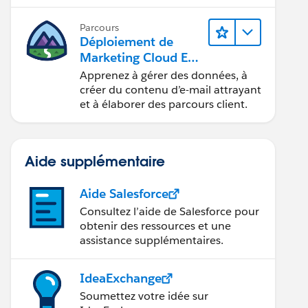
mobiles, les réseaux sociaux, la
publicité et le Web avec
Parcours
Marketing Cloud Engagement.
Déploiement de
Marketing Cloud Eng
agement
Apprenez à gérer des données, à
créer du contenu d’e-mail attrayant
et à élaborer des parcours client.
Aide supplémentaire
Aide Salesforce
Consultez l’aide de Salesforce pour
obtenir des ressources et une
assistance supplémentaires.
IdeaExchange
Soumettez votre idée sur