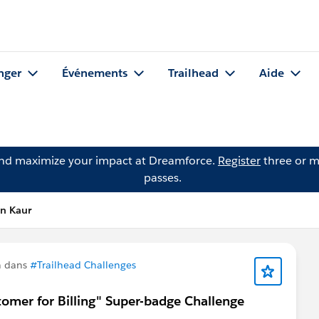
nger
Événements
Trailhead
Aide
and maximize your impact at Dreamforce.
Register
three or m
passes.
n Kaur
n dans
#Trailhead Challenges
omer for Billing" Super-badge Challenge