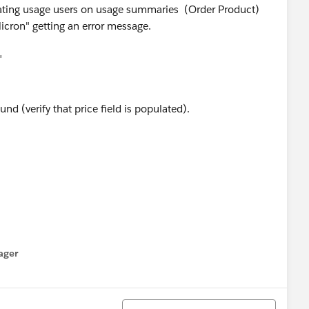
eating usage users on usage summaries (Order Product)
Micron" getting an error message.
1"
d (verify that price field is populated).
ager
enu
Tri