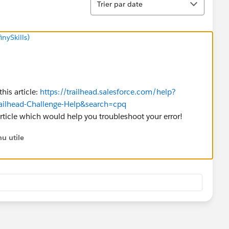
Trier par date
nySkills)
his article:
https://trailhead.salesforce.com/help?
-Trailhead-Challenge-Help&search=cpq
rticle which would help you troubleshoot your error!
u utile