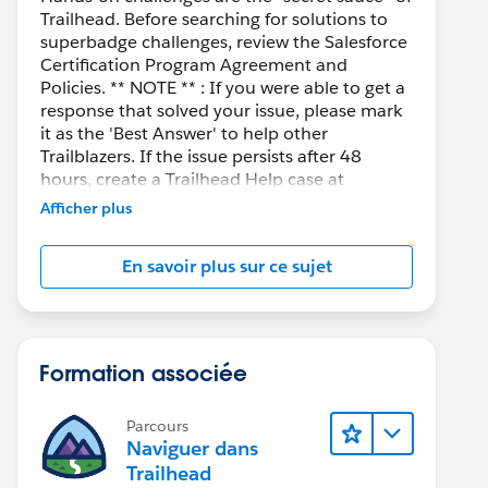
Trailhead. Before searching for solutions to
superbadge challenges, review the Salesforce
Certification Program Agreement and
Policies. ** NOTE ** : If you were able to get a
response that solved your issue, please mark
it as the 'Best Answer' to help other
Trailblazers. If the issue persists after 48
hours, create a Trailhead Help case at
https://help.salesforce.com/s/support
for
Afficher plus
further assistance.
En savoir plus sur ce sujet
Formation associée
Parcours
Naviguer dans
Trailhead