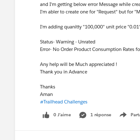
and I'm getting below error Message while cr
I'm abler to create one for "Request" but for "
I'm adding quanitty "100,000" unit price "0.0
Status- Warning - Unrated
Error- No Order Product Consumption Rates foun
Any help will be Much appreciated !
Thank you in Advance
Thanks
Aman
#Trailhead Challenges
0 J’aime
1 réponse
Part
Show m