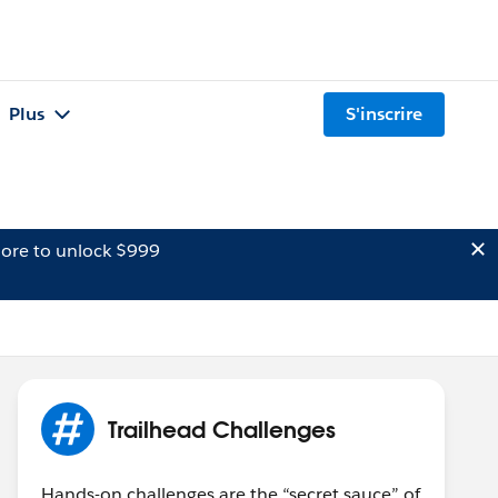
Plus
S'inscrire
ore to unlock $999
Trailhead Challenges
Hands-on challenges are the “secret sauce” of