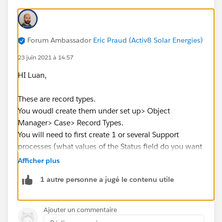
Forum Ambassador
Eric Praud (Activ8 Solar Energies)
23 juin 2021 à 14:57
HI Luan,
These are record types.
You woudl create them under set up> Object
Manager> Case> Record Types.
You will need to first create 1 or several Support
processes (what values of the Status field do you want
available with each record type):
Afficher plus
https://trailhead.salesforce.com/en/content/learn/pr
1 autre personne a jugé le contenu utile
ojects/customize-a-salesforce-object/create-record-
types
https://help.salesforce.com/articleView?
Ajouter un commentaire
id=sf.creating_record_types.htm&type=5