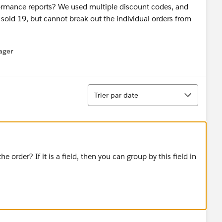
ormance reports? We used multiple discount codes, and
sold 19, but cannot break out the individual orders from
ager
enu
Tri
Trier par date
 order? If it is a field, then you can group by this field in