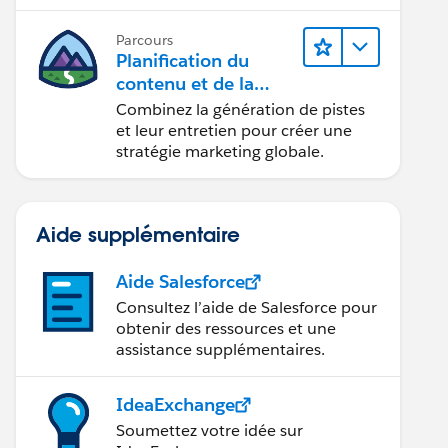
conception d’e-mails et la création
de rapports.
Parcours
Planification du
contenu et de la
stratégie marketing
Combinez la génération de pistes
avec
et leur entretien pour créer une
Marketing Cloud
stratégie marketing globale.
Account Engagemen
t
Aide supplémentaire
Aide Salesforce
Consultez l’aide de Salesforce pour
obtenir des ressources et une
assistance supplémentaires.
IdeaExchange
Soumettez votre idée sur