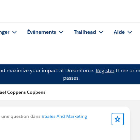
nger
Événements
Trailhead
Aide
and maximize your impact at Dreamforce.
Register
three or m
passes.
hael Coppens Coppens
 une question dans
#Sales And Marketing