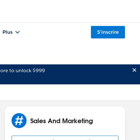
Plus
S'inscrire
ore to unlock $999
Sales And Marketing