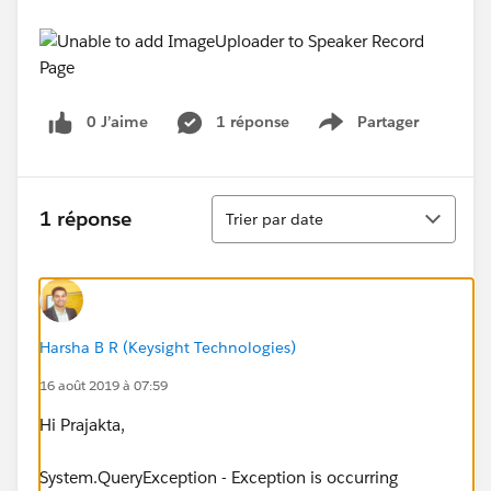
0 J’aime
1 réponse
Partager
Show menu
Tri
1 réponse
Trier par date
Harsha B R (Keysight Technologies)
16 août 2019 à 07:59
Hi Prajakta,
System.QueryException - Exception is occurring