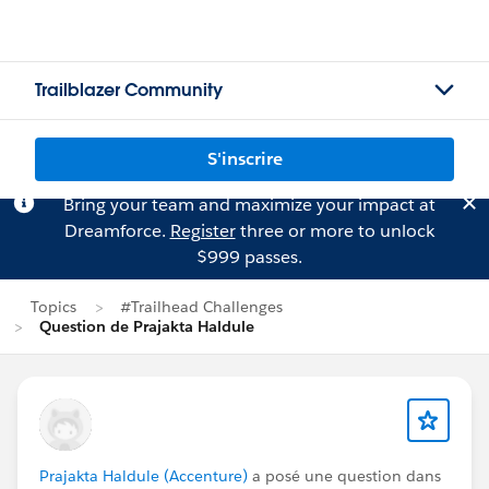
Trailblazer Community
S'inscrire
Bring your team and maximize your impact at
Dreamforce.
Register
three or more to unlock
$999 passes.
Topics
#Trailhead Challenges
Question de Prajakta Haldule
Prajakta Haldule (Accenture)
a posé une question dans