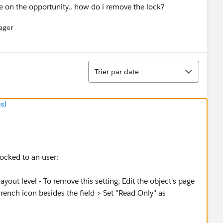
mve on the opportunity.. how do i remove the lock?
ager
enu
Tri
Trier par date
s)
locked to an user:
ayout level - To remove this setting, Edit the object's page
wrench icon besides the field > Set "Read Only" as