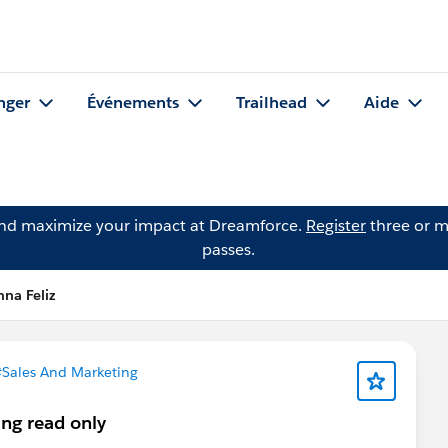
nger
Événements
Trailhead
Aide
and maximize your impact at Dreamforce.
Register
three or m
passes.
na Feliz
Sales And Marketing
ing read only