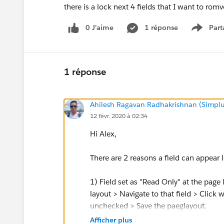
there is a lock next 4 fields that I want to ro
0 J’aime
1 réponse
Part
Show m
1 réponse
Ahilesh Ragavan Radhakrishnan (Simplu
12 févr. 2020 à 02:34
Hi Alex,
There are 2 reasons a field can appear 
1) Field set as "Read Only" at the page l
layout > Navigate to that field > Click 
unchecked > Save the paeglayout.
Afficher plus