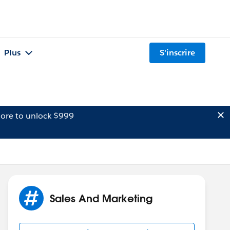
Plus
S'inscrire
ore to unlock $999
Sales And Marketing