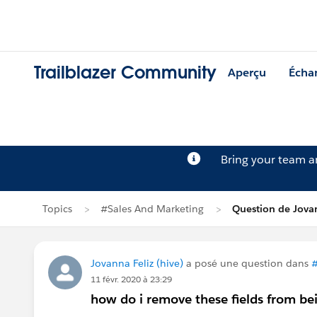
Trailblazer Community
Aperçu
Écha
Bring your team 
Topics
#Sales And Marketing
Question de Jovan
Jovanna Feliz (hive)
a posé une question dans
#
11 févr. 2020 à 23:29
how do i remove these fields from be