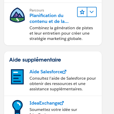
conception d’e-mails et la création
de rapports.
Parcours
Planification du
contenu et de la
stratégie marketing
Combinez la génération de pistes
avec
et leur entretien pour créer une
Marketing Cloud
stratégie marketing globale.
Account Engagemen
t
Aide supplémentaire
Aide Salesforce
Consultez l’aide de Salesforce pour
obtenir des ressources et une
assistance supplémentaires.
IdeaExchange
Soumettez votre idée sur