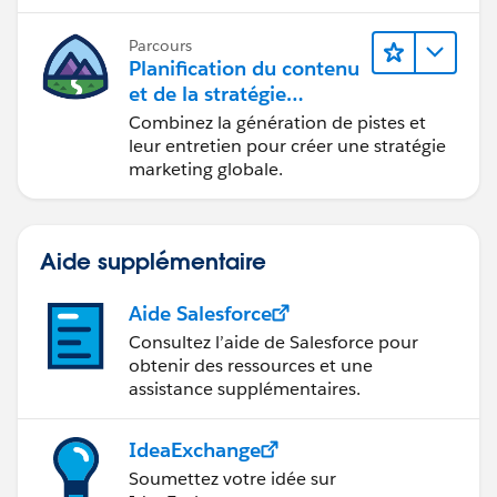
mails et la création de rapports.
Parcours
Planification du contenu
et de la stratégie
marketing avec
Combinez la génération de pistes et
Marketing Cloud
leur entretien pour créer une stratégie
Account Engagement
marketing globale.
Aide supplémentaire
Aide Salesforce
Consultez l’aide de Salesforce pour
obtenir des ressources et une
assistance supplémentaires.
IdeaExchange
Soumettez votre idée sur