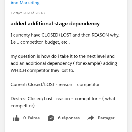
And Marketing
12 févr. 2020 à 23:18
added additional stage dependency
I currenty have CLOSED/LOST and then REASON why..
I.e .. competitor, budget, etc..
my question is how do i take it to the next level and
add an additional dependency ( for example) adding
WHICH competitor they lost to.
Current: Closed/LOST - reason = competitor
Desires: Closed/Lost - reason = comeptitor = ( what
competitor)
0 J’aime
6 réponses
Partager
Show menu