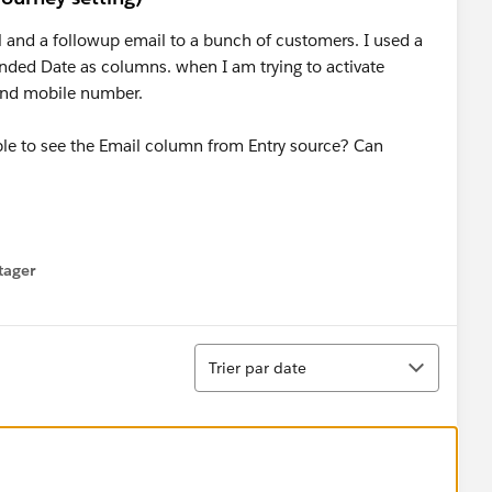
il and a followup email to a bunch of customers. I used a
nded Date as columns. when I am trying to activate
 and mobile number.
 able to see the Email column from Entry source? Can
tager
menu
Tri
Trier par date