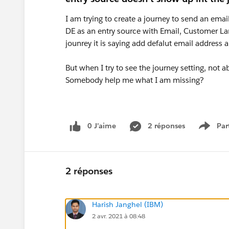
I am trying to create a journey to send an ema
DE as an entry source with Email, Customer La
jounrey it is saying add defalut email address
But when I try to see the journey setting, not
Somebody help me what I am missing?
0 J’aime
2 réponses
Par
Show 
2 réponses
Harish Janghel (IBM)
2 avr. 2021 à 08:48