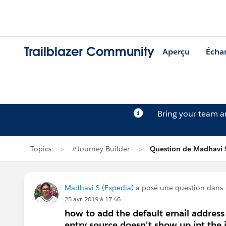
Trailblazer Community
Aperçu
Écha
Bring your team 
Topics
#Journey Builder
Question de Madhavi 
Madhavi S (Expedia)
a posé une question dans
25 avr. 2019 à 17:46
how to add the default email address 
entry source doesn't show up int the 