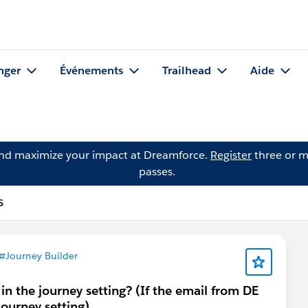
nger
Événements
Trailhead
Aide
and maximize your impact at Dreamforce.
Register
three or m
passes.
S
#Journey Builder
in the journey setting? (If the email from DE
journey setting)