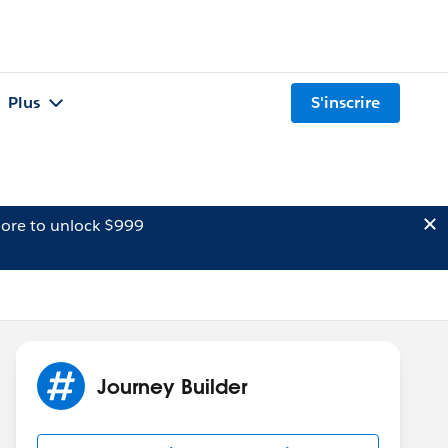
Plus
S'inscrire
ore to unlock $999
Journey Builder