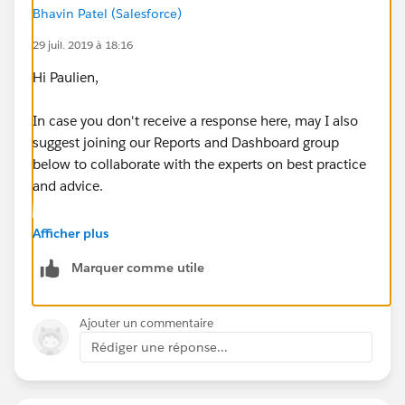
Bhavin Patel (Salesforce)
29 juil. 2019 à 18:16
Hi Paulien,
In case you don't receive a response here, may I also
suggest joining our Reports and Dashboard group
below to collaborate with the experts on best practice
and advice.
https://success.salesforce.com/_ui/core/chatter/grou
Afficher plus
ps/GroupProfilePage?g=0F9300000001rDKCAY
Marquer comme utile
Best,
Ajouter un commentaire
Bhavin
Rédiger une réponse...