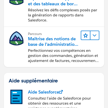
et des tableaux de bord
Lightning Experience
Résolvez les défis complexes posés par
la génération de rapports dans
Salesforce.
Parcours
Maîtrise des notions de
base de l’administration
de Salesforce Billing
Perfectionnez vos compétences en
gestion des commandes, génération et
ajustement de factures, recouvrement
des paiements et production de
rapports financiers.
Aide supplémentaire
Aide Salesforce
Consultez l’aide de Salesforce pour
obtenir des ressources et une