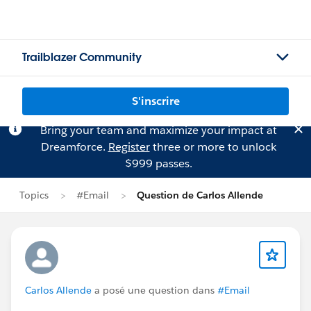
Trailblazer Community
S'inscrire
Bring your team and maximize your impact at
Dreamforce.
Register
three or more to unlock
$999 passes.
Topics
#Email
Question de Carlos Allende
Carlos Allende
a posé une question dans
#Email