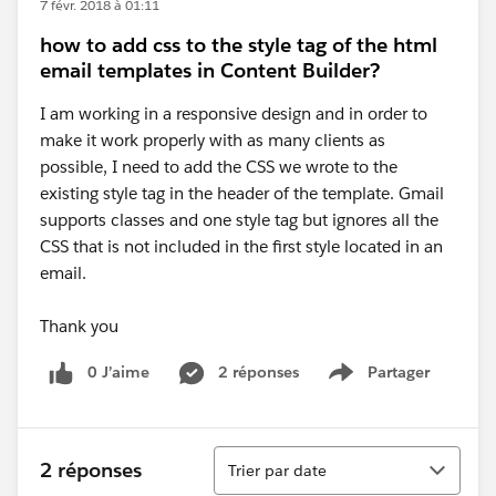
7 févr. 2018 à 01:11
how to add css to the style tag of the html
email templates in Content Builder?
I am working in a responsive design and in order to
make it work properly with as many clients as
possible, I need to add the CSS we wrote to the
existing style tag in the header of the template. Gmail
supports classes and one style tag but ignores all the
CSS that is not included in the first style located in an
email.
Thank you
0 J’aime
2 réponses
Partager
Show menu
Tri
2 réponses
Trier par date