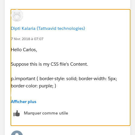
Dipti Kalaria (Tattvavid technologies)
7 févr. 2018 à 07:07
Hello Carlos,
Suppose this is my CSS file's Content.
p.important { border-style: solid; border-width: 5px;
border-color: purple; }
Then Please copy this code & add it to your template
Afficher plus
Like:
Marquer comme utile
<html>