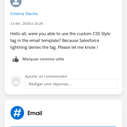
<head>
Cristina Danila
<style>
13 déc. 2018 à 16:28
p.important { border-style: solid; border-width: 5px;
Hello all, were you able to use the custom CSS Style
border-color: purple; }
tag in the email template? Because Salesforce
lightning denies the tag. Please let me know !
</style>
Marquer comme utile
</head>
<body>
Ajouter un commentaire
Rédiger une réponse...
Email