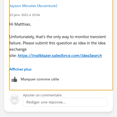
Jayson Morales (Accenture)
22 janv. 2021 à 15:04
Hi Matthias,
Unfortunately, that's the only way to monitor transient
failure. Please submit this question as idea in the idea
exchange
site:
https://trailblazer.salesforce.com/ideaSearch
Regards,
Afficher plus
Marquer comme utile
Jayson
Ajouter un commentaire
Rédiger une réponse...