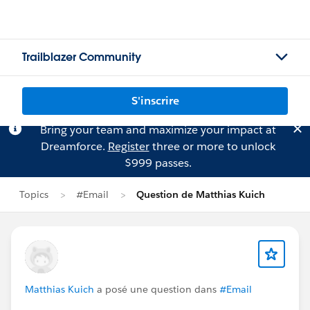
Trailblazer Community
S'inscrire
Bring your team and maximize your impact at
Dreamforce.
Register
three or more to unlock
$999 passes.
Topics
#Email
Question de Matthias Kuich
Matthias Kuich
a posé une question dans
#Email