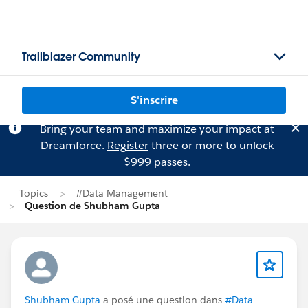
Trailblazer Community
S'inscrire
Bring your team and maximize your impact at
Dreamforce.
Register
three or more to unlock
$999 passes.
Topics
#Data Management
Question de Shubham Gupta
Shubham Gupta
a posé une question dans
#Data