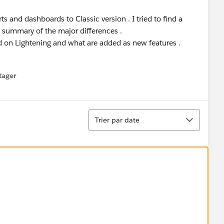
s and dashboards to Classic version . I tried to find a
 a summary of the major differences .
d on Lightening and what are added as new features .
tager
menu
Tri
Trier par date