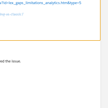
ew?id=lex_gaps_limitations_analytics.htm&type=5
ing-vs-classic/
ved the issue.