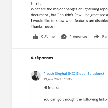
Hi all ,
What are the major changes of lightening report
document , but I couldn't. It will be great see
I would like to know what features are disable
Thanks heaps!
0 J’aime
4 réponses
Par
Show 
4 réponses
Piyush Singhal (HIC Global Solutions)
19 janv. 2021 à 10:35
Hi Imalka
You can go through the following link:-