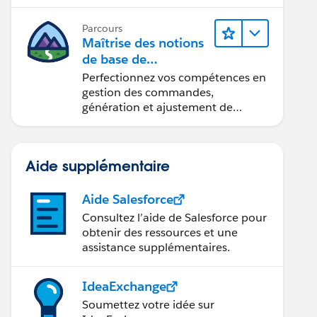
Parcours
Maîtrise des notions
de base de
l’administration de
Perfectionnez vos compétences en
Salesforce Billing
gestion des commandes,
génération et ajustement de
factures, recouvrement des
paiements et production de
rapports financiers.
Aide supplémentaire
Aide Salesforce
Consultez l’aide de Salesforce pour
obtenir des ressources et une
assistance supplémentaires.
IdeaExchange
Soumettez votre idée sur