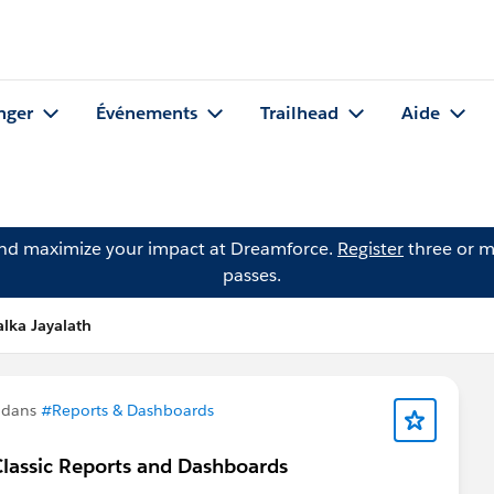
nger
Événements
Trailhead
Aide
and maximize your impact at Dreamforce.
Register
three or m
passes.
lka Jayalath
 dans
#Reports & Dashboards
Classic Reports and Dashboards