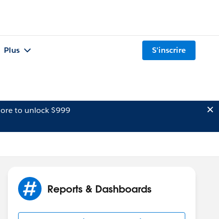
Plus
S'inscrire
ore to unlock $999
Reports & Dashboards