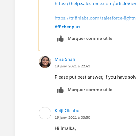
https://help.salesforce.com/articleVi
https://trifinlabs.com/salesforce-lightn
Afficher plus
Hope this will resolve your query.
Marquer comme utile
Thank you
Mira Shah
Piyush
19 janv. 2021 à 22:43
Please put best answer, if you have sol
Marquer comme utile
Keiji Otsubo
19 janv. 2021 à 03:50
Hi Imalka,