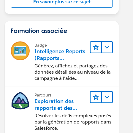
En savoir plus sur ce sujet
Formation associée
Badge
Intelligence Reports
(Rapports
Intelligence) pour
Générez, affichez et partagez des
Engagement
données détaillées au niveau de la
campagne à l’aide
d’Intelligence Reports (Rapports
Intelligence).
Parcours
Exploration des
rapports et des
tableaux de bord
Résolvez les défis complexes posés
Lightning Experience
par la génération de rapports dans
Salesforce.