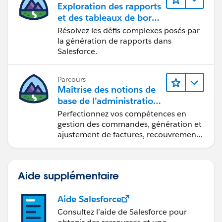
Exploration des rapports
et des tableaux de bord
Lightning Experience
Résolvez les défis complexes posés par
la génération de rapports dans
Salesforce.
Parcours
Maîtrise des notions de
base de l’administration
de Salesforce Billing
Perfectionnez vos compétences en
gestion des commandes, génération et
ajustement de factures, recouvrement
des paiements et production de
rapports financiers.
Aide supplémentaire
Aide Salesforce
Consultez l’aide de Salesforce pour