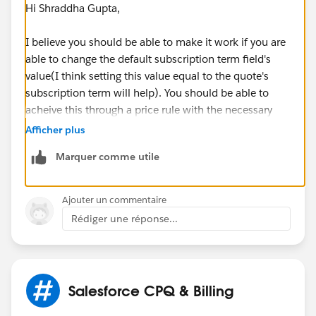
Hi Shraddha Gupta,
I believe you should be able to make it work if you are
able to change the default subscription term field's
value(I think setting this value equal to the quote's
subscription term will help). You should be able to
acheive this through a price rule with the necessary
price conditions to make sure it only works on
Afficher plus
amemndment quote(May be use SBQQ__Type__c
Marquer comme utile
from the quote? and other conditions as required).
Hope this helps.
Ajouter un commentaire
Please make me know if it works.
Rédiger une réponse...
Best regrad.
Salesforce CPQ & Billing