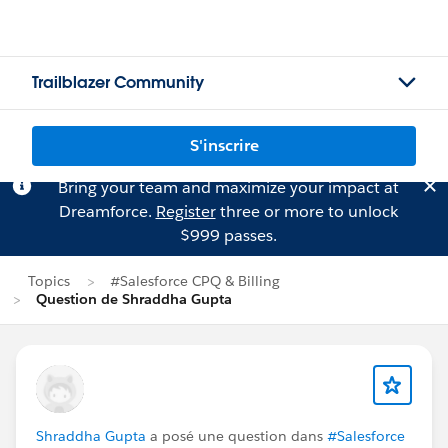
Trailblazer Community
S'inscrire
Bring your team and maximize your impact at
Dreamforce.
Register
three or more to unlock
$999 passes.
Topics
#Salesforce CPQ & Billing
Question de Shraddha Gupta
Shraddha Gupta
a posé une question dans
#Salesforce