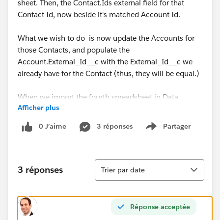
sheet. Then, the Contact.Ids external field for that
Contact Id, now beside it's matched Account Id.
What we wish to do is now update the Accounts for
those Contacts, and populate the
Account.External_Id__c with the External_Id__c we
already have for the Contact (thus, they will be equal.)
When we import the fourth spreadsheet in Data
Afficher plus
Loader, we get an error either saying "... is not a valid
Salesforce ID for the type Account", or alternatively
0 J’aime
3 réponses
Partager
Show menu
"Duplicate Id specified".
When we import the fourth spreadsheet in Data
Tri
Import Wizard and manually map the fields, we get an
3 réponses
Trier par date
error saying "The matching field you chose (Name) is
not mapped..."
Réponse acceptée