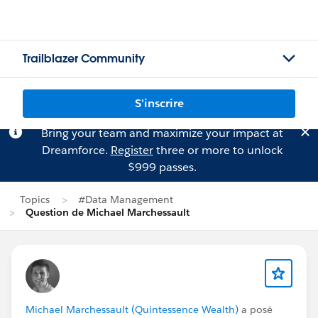
Trailblazer Community
S'inscrire
Bring your team and maximize your impact at
Dreamforce.
Register
three or more to unlock
$999 passes.
Topics
#Data Management
Question de Michael Marchessault
Michael Marchessault (Quintessence Wealth)
a posé