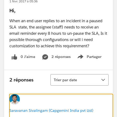
1 févr. 2017 à 05:36
Hi,
When an end user replies to an incident in a paused
SLA state, the assignee (staff) needs to receive an
email reminder every 8 hours to un-pause the SLA, Is it
possible thorough configurations or will i need
customization to achieve this requirenment?
0 J’aime
2 réponses
Partager
Show menu
Tri
2 réponses
Trier par date
Saravanan Sivalingam (Capgemini India pvt Ltd)