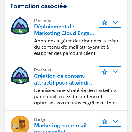
Formation associée
Parcours
Déploiement de
Marketing Cloud Engage
ment
Apprenez à gérer des données, à créer
du contenu d’e-mail attrayant et à
élaborer des parcours client.
Parcours
Création de contenu
attractif pour atteindre
vos objectifs marketing
Définissez une stratégie de marketing
par e-mail, créez du contenu et
optimisez vos initiatives grâce à l’IA et
aux analyses de données.
Badge
Marketing par e-mail