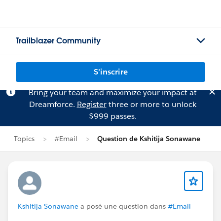
Trailblazer Community
S'inscrire
Bring your team and maximize your impact at
Dreamforce.
Register
three or more to unlock
$999 passes.
Topics
#Email
Question de Kshitija Sonawane
Kshitija Sonawane
a posé une question dans
#Email