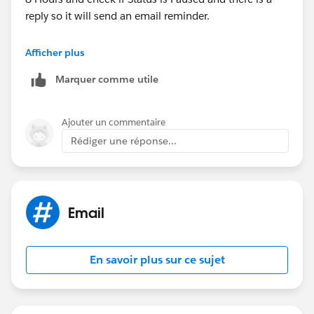
reply so it will send an email reminder.
https://developer.salesforce.com/docs/atlas.en-
Afficher plus
us.apexcode.meta/apexcode/apex_batch_interface.ht
Marquer comme utile
m
Hope You get the idea. For more help Please post this
Ajouter un commentaire
question in Developer community
Rédiger une réponse...
Thanx
Tarun Suri
Email
En savoir plus sur ce sujet