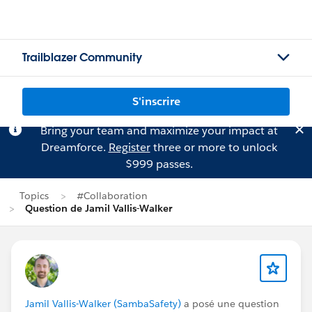
Trailblazer Community
S'inscrire
Bring your team and maximize your impact at
Dreamforce.
Register
three or more to unlock
$999 passes.
Topics
#Collaboration
Question de Jamil Vallis-Walker
Jamil Vallis-Walker (SambaSafety)
a posé une question