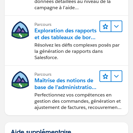
données détaillées au niveau de la
campagne à l’aide
d’Intelligence Reports (Rapports
Intelligence).
Parcours
Exploration des rapports
et des tableaux de bord
Lightning Experience
Résolvez les défis complexes posés par
la génération de rapports dans
Salesforce.
Parcours
Maîtrise des notions de
base de l’administration
de Salesforce Billing
Perfectionnez vos compétences en
gestion des commandes, génération et
ajustement de factures, recouvrement
des paiements et production de
rapports financiers.
Aide supplémentaire