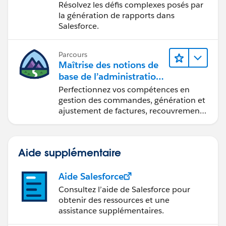
Lightning Experience
Résolvez les défis complexes posés par
la génération de rapports dans
Salesforce.
Parcours
Maîtrise des notions de
base de l’administration
de Salesforce Billing
Perfectionnez vos compétences en
gestion des commandes, génération et
ajustement de factures, recouvrement
des paiements et production de
rapports financiers.
Aide supplémentaire
Aide Salesforce
Consultez l’aide de Salesforce pour
obtenir des ressources et une
assistance supplémentaires.