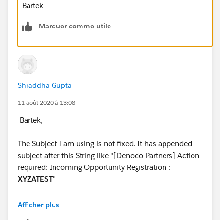
- Bartek
Marquer comme utile
Shraddha Gupta
11 août 2020 à 13:08
Bartek,
The Subject I am using is not fixed. It has appended
subject after this String like "[Denodo Partners] Action
required: Incoming Opportunity Registration :
XYZATEST
"
Let me know what I need to implement here?
Afficher plus