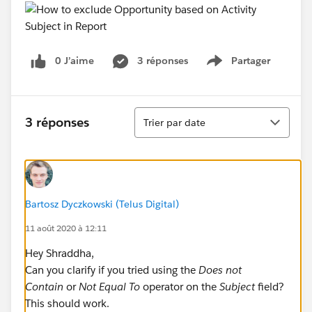
0 J’aime
3 réponses
Partager
Show menu
Tri
3 réponses
Trier par date
Bartosz Dyczkowski (Telus Digital)
11 août 2020 à 12:11
Hey Shraddha,
Can you clarify if you tried using the
Does not
Contain
or
Not Equal To
operator on the
Subject
field?
This should work.