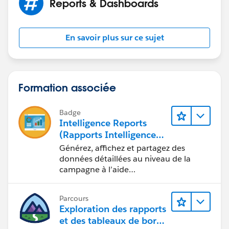
Reports & Dashboards
En savoir plus sur ce sujet
Formation associée
Badge
Intelligence Reports
(Rapports Intelligence)
pour Engagement
Générez, affichez et partagez des
données détaillées au niveau de la
campagne à l’aide
d’Intelligence Reports (Rapports
Intelligence).
Parcours
Exploration des rapports
et des tableaux de bord