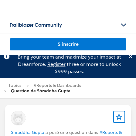
Trailblazer Community
S'inscrire
Bring your team and maximize your impact at
Dreamforce.
Register
three or more to unlock
$999 passes.
Topics
#Reports & Dashboards
Question de Shraddha Gupta
Shraddha Gupta
a posé une question dans
#Reports &