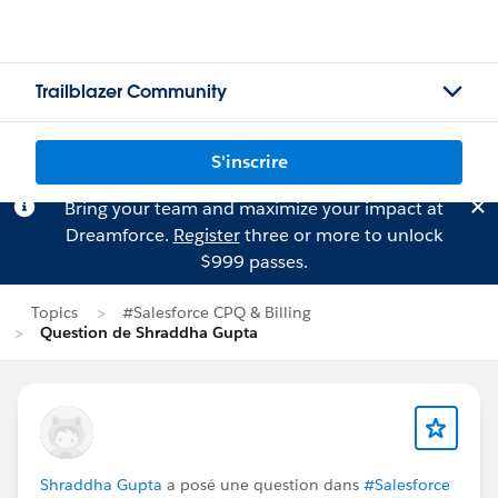
Trailblazer Community
S'inscrire
Bring your team and maximize your impact at
Dreamforce.
Register
three or more to unlock
$999 passes.
Topics
#Salesforce CPQ & Billing
Question de Shraddha Gupta
Shraddha Gupta
a posé une question dans
#Salesforce