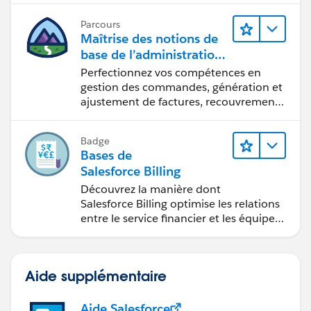
Parcours
Maîtrise des notions de
base de l’administration
de Salesforce Billing
Perfectionnez vos compétences en
gestion des commandes, génération et
ajustement de factures, recouvrement
des paiements et production de
rapports financiers.
Badge
Bases de
Salesforce Billing
Découvrez la manière dont
Salesforce Billing optimise les relations
entre le service financier et les équipes
commerciales.
Aide supplémentaire
Aide Salesforce