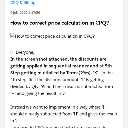
CPQ & Billing
9 juil. 2020 à 17:56
How to correct price calculation in CPQ?
Hi Everyone,
In the screenshot attached, the discounts are
getting applied in sequential manner and at 5th
Step getting multiplied by Terms(2Yrs)- 'K'.
In the
4th step, first the discount amount-
'I'
is getting
divided by Qty-
'A'
and their result is subtracted from
'H'
and giving the result in
'J'
.
Instead we want to implement in a way where
'I'
should directly subtracted from
'H'
and gives the result
in
'J'
I am new to CPQ and need help from you guys in