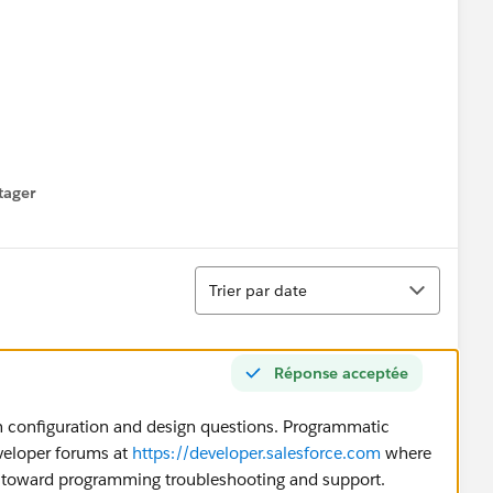
List[0].AccountId;
tager
menu
Tri
Trier par date
Réponse acceptée
 configuration and design questions. Programmatic
eveloper forums at
https://developer.salesforce.com
where
d toward programming troubleshooting and support.