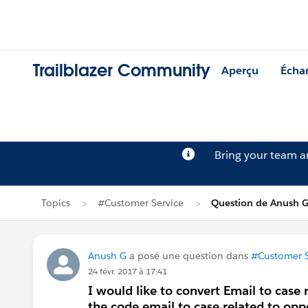
Trailblazer Community
Aperçu
Écha
Bring your team 
Topics
#Customer Service
Question de Anush 
Anush G
a posé une question dans
#Customer S
24 févr. 2017 à 17:41
I would like to convert Email to case 
the code email to case related to oppo