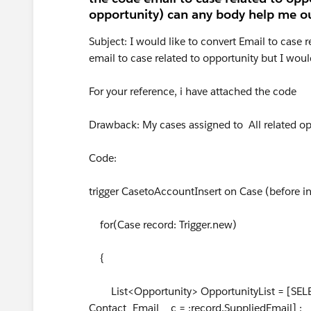
opportunity) can any body help me o
Subject: I would like to convert Email to case r
email to case related to opportunity but I woul
For your reference, i have attached the code
Drawback: My cases assigned to All related o
Code:
trigger CasetoAccountInsert on Case (before in
for(Case record: Trigger.new)
{
List<Opportunity> OpportunityList = [SEL
Contact_Email__c = :record.SuppliedEmail] ;