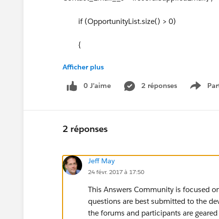
if (OpportunityList.size() > 0)
{
Afficher plus
record.AccountId = Opportunity
0 J’aime
2 réponses
Par
Show 
}
}
2 réponses
Jeff May
}
24 févr. 2017 à 17:50
Thanks in Advance
This Answers Community is focused on
questions are best submitted to the d
AnuSh
the forums and participants are geare