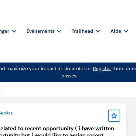
nger
Événements
Trailhead
Aide
and maximize your impact at Dreamforce.
Register
three or m
passes.
G
ervice
related to recent opportunity ( i have written
rtunity but i would like to assign recent