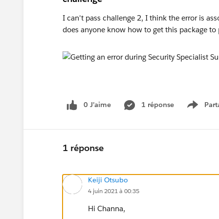
I can't pass challenge 2, I think the error is a
does anyone know how to get this package to 
0 J’aime
1 réponse
Part
Show m
1 réponse
Keiji Otsubo
4 juin 2021 à 00:35
Hi Channa,