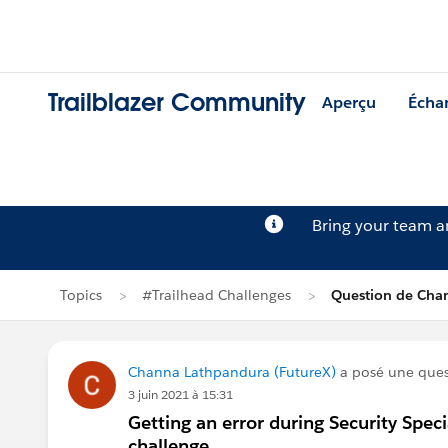
Trailblazer Community
Aperçu
Écha
Bring your team 
Topics
#Trailhead Challenges
Question de Cha
Channa Lathpandura (FutureX)
a posé une que
3 juin 2021 à 15:31
Getting an error during Security Spec
challenge