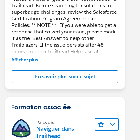
Trailhead. Before searching for solutions to
superbadge challenges, review the Salesforce
Certification Program Agreement and
Policies. ** NOTE ** : If you were able to get a
response that solved your issue, please mark
it as the 'Best Answer' to help other
Trailblazers. If the issue persists after 48
hours, create a Trailhead Help case at
https://help.salesforce.com/s/support
for
Afficher plus
further assistance.
En savoir plus sur ce sujet
Formation associée
Parcours
Naviguer dans
Trailhead