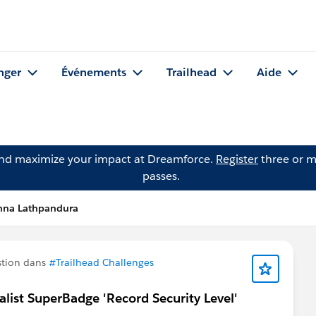
nger
Événements
Trailhead
Aide
and maximize your impact at Dreamforce.
Register
three or m
passes.
nna Lathpandura
stion dans
#Trailhead Challenges
ialist SuperBadge 'Record Security Level'