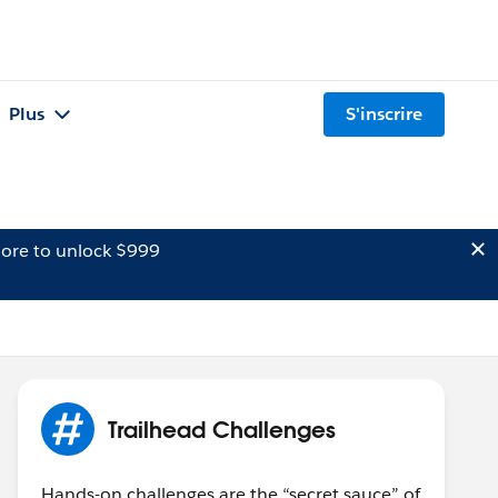
Plus
S'inscrire
ore to unlock $999
Trailhead Challenges
Hands-on challenges are the “secret sauce” of