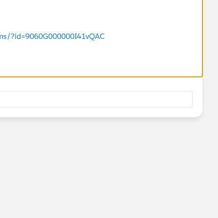
orums/?id=9060G000000I41vQAC