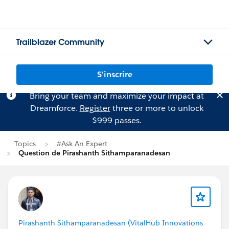
Trailblazer Community
S'inscrire
Bring your team and maximize your impact at
Dreamforce.
Register
three or more to unlock
$999 passes.
Topics
#Ask An Expert
Question de Pirashanth Sithamparanadesan
Pirashanth Sithamparanadesan (VitalHub Innovations