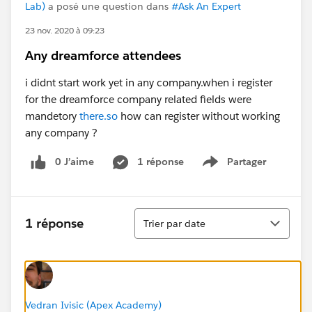
Lab)
a posé une question dans
#Ask An Expert
23 nov. 2020 à 09:23
Any dreamforce attendees
i didnt start work yet in any company.when i register
for the dreamforce company related fields were
mandetory
there.so
how can register without working
any company ?
0 J’aime
1 réponse
Partager
Show menu
Tri
1 réponse
Trier par date
Vedran Ivisic (Apex Academy)