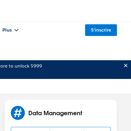
Plus
S'inscrire
ore to unlock $999
Data Management