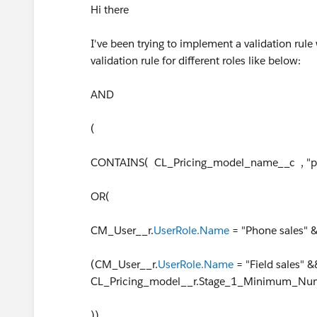
Hi there
I've been trying to implement a validation rule 
validation rule for different roles like below:
AND
(
CONTAINS( CL_Pricing_model_name__c , "p
OR(
CM_User__r.
UserRole.Name
= "Phone sales"
(CM_User__r.
UserRole.Name
= "Field sales
CL_Pricing_model__r.Stage_1_Minimum_Nu
))