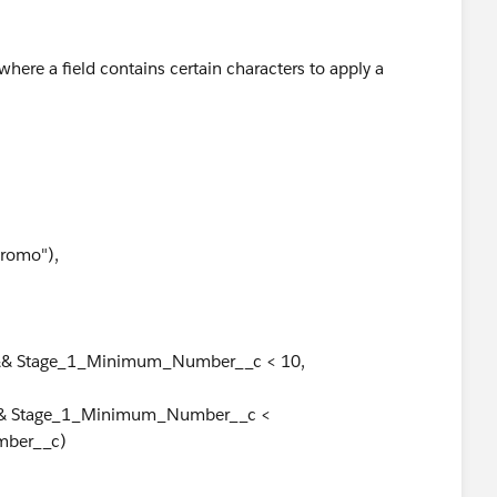
where a field contains certain characters to apply a
romo"),
 && Stage_1_Minimum_Number__c < 10,
" && Stage_1_Minimum_Number__c <
mber__c)