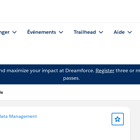
nger
Événements
Trailhead
Aide
and maximize your impact at Dreamforce.
Register
three or m
passes.
He
Data Management