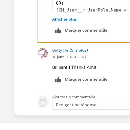
OR(
(CM_User__r.UserRole.Name = 
(CM_User__r.UserRole.Name = 
Afficher plus
))
Marquer comme utile
Betty He (Simplus)
18 janv. 2018 à 22:41
Brilliant!! Thanks Amit!
Marquer comme utile
Ajouter un commentaire
Rédiger une réponse...