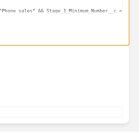
"Phone sales" && Stage_1_Minimum_Number__c < 10),
"Field sales" && Stage_1_Minimum_Number__c < 25)