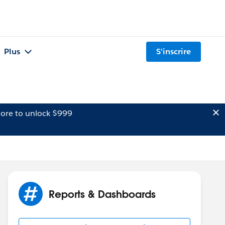
Plus
S'inscrire
ore to unlock $999
Reports & Dashboards