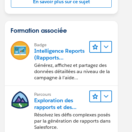
En savoir plus sur ce sujet
Formation associée
Badge
Intelligence Reports
(Rapports
Intelligence) pour
Générez, affichez et partagez des
Engagement
données détaillées au niveau de la
campagne à l’aide
d’Intelligence Reports (Rapports
Intelligence).
Parcours
Exploration des
rapports et des
tableaux de bord
Résolvez les défis complexes posés
Lightning Experience
par la génération de rapports dans
Salesforce.