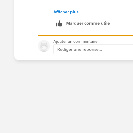
https://trailblazer.salesforce.com/
Afficher plus
Marquer comme utile
I think the only way you could therefor
Page.
Ajouter un commentaire
Thanks, Tom
Rédiger une réponse...