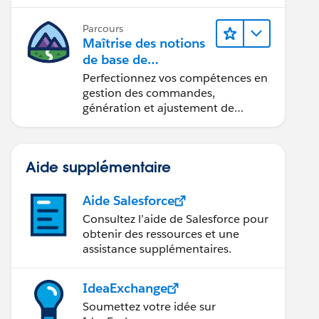
Parcours
Maîtrise des notions
de base de
l’administration de
Perfectionnez vos compétences en
Salesforce Billing
gestion des commandes,
génération et ajustement de
factures, recouvrement des
paiements et production de
rapports financiers.
Aide supplémentaire
Aide Salesforce
Consultez l’aide de Salesforce pour
obtenir des ressources et une
assistance supplémentaires.
IdeaExchange
Soumettez votre idée sur