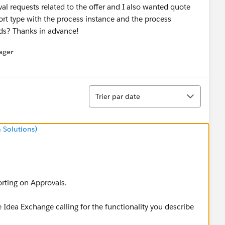
val requests related to the offer and I also wanted quote
port type with the process instance and the process
lds? Thanks in advance!
ager
enu
Tri
Trier par date
 Solutions)
orting on Approvals.
he Idea Exchange calling for the functionality you describe