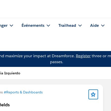
nger
Événements
Trailhead
Aide
and maximize your impact at Dreamforce.
Register
three or m
passes.
cia Izquierdo
ns
#Reports & Dashboards
ields