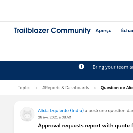
Trailblazer Community
Aperçu
Écha
Bring your team 
Topics
#Reports & Dashboards
Question de Ali
Alicia Izquierdo (Indra)
a posé une question da
28 avr. 2021 à 08:40
Approval requests report with quote f