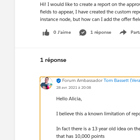
Hi! I would like to create a report on the appro
fields to appear, I have created the custom re
instance node, but how can I add the offer fie
0 J’aime
1 réponse
Part
Show m
1 réponse
Forum Ambassador
Tom Bassett (Vera
28 avr. 2021 à 20:08
Hello Alicia,
I believe this a known limitation of rep
In fact there is a 13 year old idea on t
that has 10,000 points