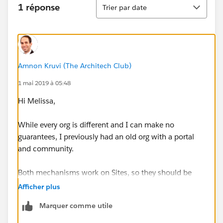
Tri
1 réponse
Trier par date
Amnon Kruvi (The Architech Club)
1 mai 2019 à 05:48
Hi Melissa,
While every org is different and I can make no
guarantees, I previously had an old org with a portal
and community.
Both mechanisms work on Sites, so they should be
compatible. The one thing that will probably come up
Afficher plus
are user licenses, since I'm not sure you can buy them
Marquer comme utile
anymore.