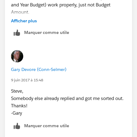
and Year Budget) work properly, just not Budget
Amount.
Afficher plus
Marquer comme utile
Gary Devore (Conn-Selmer)
When I try to add Budget Amount to the chart, it lets
9 juin 2017 à 15:48
me choose the other three number fields but not
Budget Amount.
Steve,
Somebody else already replied and got me sorted out.
Thanks!
-Gary
Thanks,
Marquer comme utile