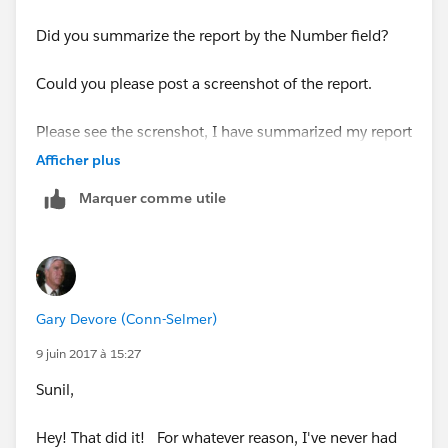
Did you summarize the report by the Number field?
Could you please post a screenshot of the report.
Please see the screnshot, I have summarized my report
with Amount field
Afficher plus
Marquer comme utile
Once the field is summarized, you should be able to
Gary Devore (Conn-Selmer)
use it in the charts.
9 juin 2017 à 15:27
Sunil,
Hey! That did it! For whatever reason, I've never had