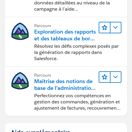
données détaillées au niveau de la
campagne à l’aide
d’Intelligence Reports (Rapports
Intelligence).
Parcours
Exploration des rapports
et des tableaux de bord
Lightning Experience
Résolvez les défis complexes posés par
la génération de rapports dans
Salesforce.
Parcours
Maîtrise des notions de
base de l’administration
de Salesforce Billing
Perfectionnez vos compétences en
gestion des commandes, génération et
ajustement de factures, recouvrement
des paiements et production de
rapports financiers.