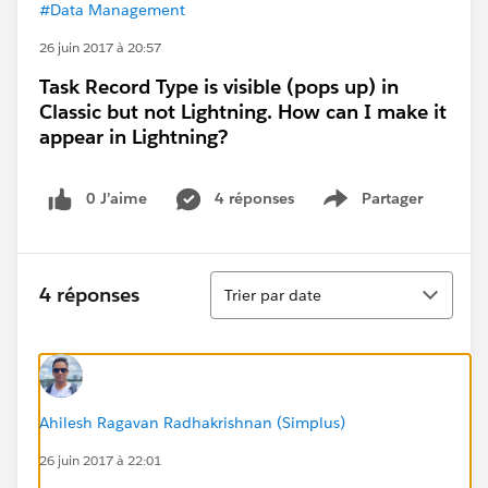
#Data Management
26 juin 2017 à 20:57
Task Record Type is visible (pops up) in
Classic but not Lightning. How can I make it
appear in Lightning?
0 J’aime
4 réponses
Partager
Show menu
Tri
4 réponses
Trier par date
Ahilesh Ragavan Radhakrishnan (Simplus)
26 juin 2017 à 22:01