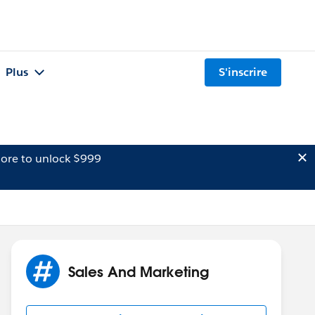
Plus
S'inscrire
ore to unlock $999
Sales And Marketing