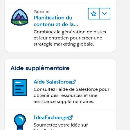
conception d’e-mails et la création
de rapports.
Parcours
Planification du
contenu et de la
stratégie marketing
Combinez la génération de pistes
avec
et leur entretien pour créer une
Marketing Cloud
stratégie marketing globale.
Account Engagemen
t
Aide supplémentaire
Aide Salesforce
Consultez l’aide de Salesforce pour
obtenir des ressources et une
assistance supplémentaires.
IdeaExchange
Soumettez votre idée sur