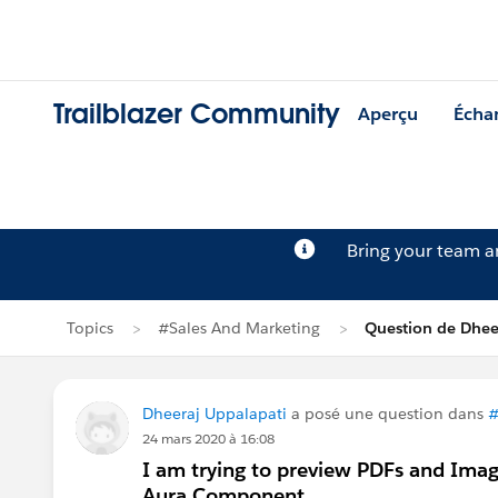
Trailblazer Community
Aperçu
Écha
Bring your team 
Topics
#Sales And Marketing
Question de Dhee
Dheeraj Uppalapati
a posé une question dans
#
24 mars 2020 à 16:08
I am trying to preview PDFs and Imag
Aura Component.