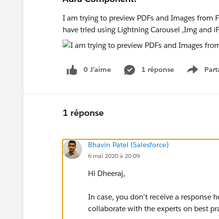
I am trying to preview PDFs and Images from 
have tried using Lightning Carousel ,Img and iF
0 J’aime
1 réponse
Part
Show m
1 réponse
Bhavin Patel (Salesforce)
6 mai 2020 à 20:09
Hi Dheeraj,
In case, you don't receive a response h
collaborate with the experts on best pr