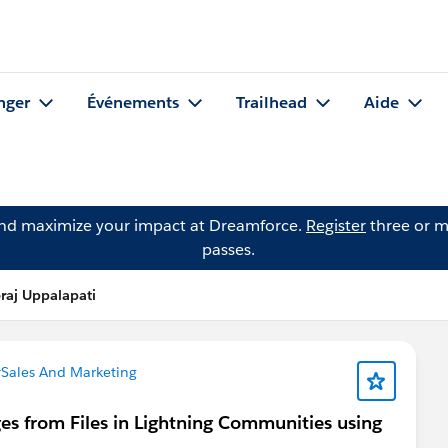
nger
Événements
Trailhead
Aide
and maximize your impact at Dreamforce.
Register
three or m
passes.
raj Uppalapati
Sales And Marketing
es from Files in Lightning Communities using