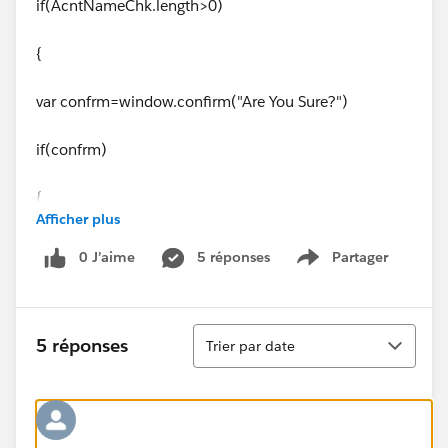
if(AcntNameChk.length>0)
{
var confrm=window.confirm("Are You Sure?")
if(confrm)
{
Afficher plus
AccountObj.Id
= '{!
Account.Id
}';
0 J’aime
5 réponses
Partager
Show menu
AccountObj.RecordTypeId ='01290000001MKuK';
Tri
updateRecdId.push(AccountObj);
5 réponses
Trier par date
var
updChk=sforce.connection.update([updateRecdId]);