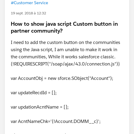
#Customer Service
19 sept. 2018 à 12:32
How to show java script Custom button in
partner community?
I need to add the custom button on the communities
using the Java script, I am unable to make it work in
the communities, While it works salesforce classic.
{!REQUIRESCRIPT("/soap/ajax/43.0/connection.js")}
var AccountObj = new sforce.SObject("Account");
var updateRecdId = [];
var updationAcntName = [];
var AcntNameChk='{!Account.DOMM__c}';