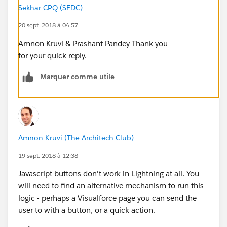
if(updChk[0].getBoolean("success"))
Sekhar CPQ (SFDC)
20 sept. 2018 à 04:57
{
Amnon Kruvi & Prashant Pandey Thank you
for your quick reply.
AccountObj.Name
='{!Account.DOMM__c}';
Marquer comme utile
updationAcntName.push(AccountObj);
sforce.connection.update([updationAcntName]);
location.reload(true);
Amnon Kruvi (The Architech Club)
}
19 sept. 2018 à 12:38
Javascript buttons don't work in Lightning at all. You
}
will need to find an alternative mechanism to run this
logic - perhaps a Visualforce page you can send the
else
user to with a button, or a quick action.
null;